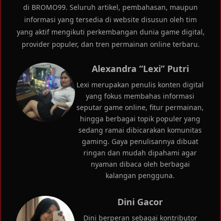
di BROMO99. Seluruh artikel, pembahasan, maupun
informasi yang tersedia di website disusun oleh tim
yang aktif mengikuti perkembangan dunia game digital,
provider populer, dan tren permainan online terbaru.
Alexandra “Lexi” Putri
Lexi merupakan penulis konten digital
yang fokus membahas informasi
seputar game online, fitur permainan,
hingga berbagai topik populer yang
sedang ramai dibicarakan komunitas
gaming. Gaya penulisannya dibuat
ringan dan mudah dipahami agar
nyaman dibaca oleh berbagai
kalangan pengguna.
Dini Gacor
Dini berperan sebagai kontributor