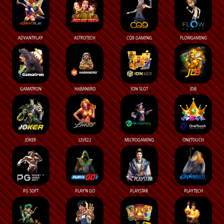
ADVANTPLAY
ASTROTECH
CQ9 GAMING
FLOWGAMING
GAMATRON
HABANERO
ION SLOT
JDB
JOKER
LIVE22
MICROGAMING
ONETOUCH
PG SOFT
PLAY’N GO
PLAYSTAR
PLAYTECH