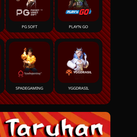
PG SOFT
PLAY’N GO
SPADEGAMING
YGGDRASIL