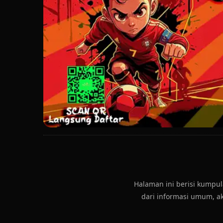
Halaman ini berisi kumpu
dari informasi umum, ak