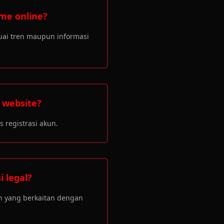
me online?
uai tren maupun informasi
website?
 registrasi akun.
 legal?
in yang berkaitan dengan